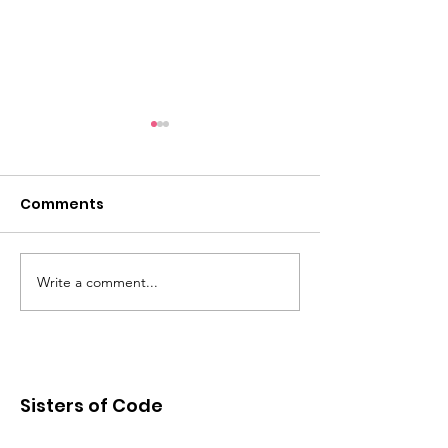
Comments
Write a comment...
ការណែនាំលេខ ៩ ដើម្បី
ការបង្រៀនសរសេរកូ
សរសេរកូដ / Coding
Coding Tutoria
Tutorial Nr.9
Sisters of Code
Sisters of Code is the first female