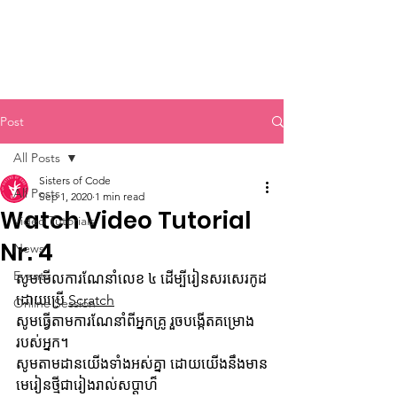
Sisters of Code
Post
All Posts
Sisters of Code
All Posts
Sep 1, 2020
1 min read
Watch Video Tutorial
Video Tutorials
Nr. 4
News
Events
សូមមើលការណែនាំលេខ ៤ ដើម្បីរៀនសរសេរកូដ
ដោយប្រើ 
Scratch
Online Session
សូមធ្វើតាមការណែនាំពីអ្នកគ្រូ រួចបង្កើតគម្រោង
របស់អ្នក។
សូមតាមដានយើងទាំងអស់គ្នា ដោយយើងនឹងមាន
មេរៀនថ្មីជារៀងរាល់សប្តាហ៏